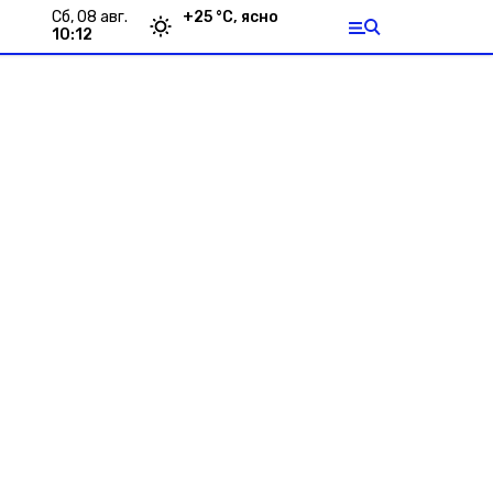
сб, 08 авг.
+
25
°С,
ясно
10:12