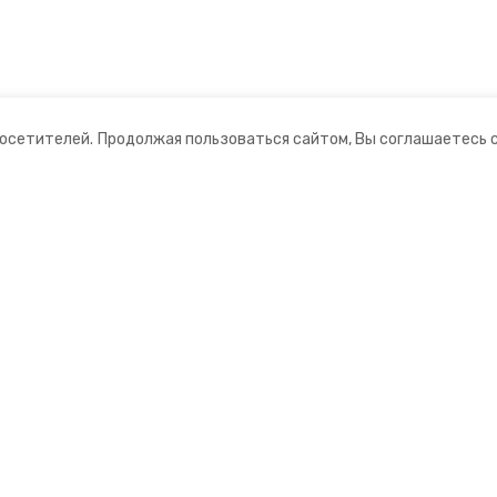
посетителей.
Продолжая пользоваться сайтом, Вы соглашаетесь 
ании
Мы в соцсетях
нты
ная информация
ормационный портал»
ионное агентство»