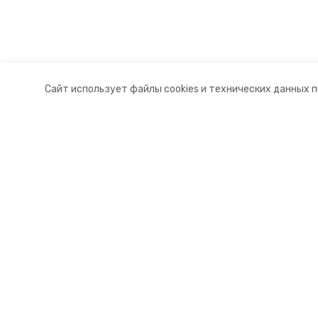
Сайт использует файлы cookies и технических данных 
Разделы
О комп
Новости
Докуме
Статьи
Контакт
© 2015 — 2025 «Туркменский инф
16+
Учредитель ГАУ СК «Ставропольское краевое информац
Главный редактор Тимченко М.П.
+7 (86-52) 33-51-05