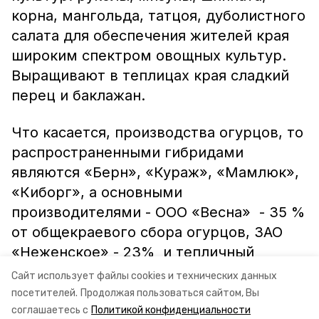
корна, мангольда, татцоя, дуболистного
салата для обеспечения жителей края
широким спектром овощных культур.
Выращивают в теплицах края сладкий
перец и баклажан.
Что касается, производства огурцов, то
распространенными гибридами
являются «Берн», «Кураж», «Мамлюк»,
«Киборг», а основными
производителями - ООО «Весна» - 35 %
от общекраевого сбора огурцов, ЗАО
«Неженское» - 23% и тепличный
комбинат Андроповский» 16% от
Сайт использует файлы cookies и технических данных
общекраевого сбора огурцов.
посетителей.
Продолжая пользоваться сайтом, Вы
соглашаетесь с
Политикой конфиденциальности