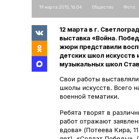
19 марта 2015, 16:04
Общество
Фото:
12 марта в г. Светлогр
выставка «Война. Побед
жюри представили восп
детских школ искусств
музыкальных школ Став
Свои работы выставляли
школы искусств. Всего н
военной тематики.
Ребята творят в различн
работ отражают заявлен
вдова» (Потеева Кира, 11
лет), «Солдат Победы», 