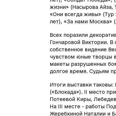
жизни» (Насырова Айза, 1
«Они всегда живы» (Тур Я
лет), «За нами Москва» (
Всех поразили декорати
Гончаровой Виктории. В
собственное видение Ве
чувством юные творцы в
макеты разрушенных бо
долгое время. Судьям п
Итоги выставки таковы: 
(«Блокада»). II место п
Потеевой Киры, Лебедев
На III месте - работы П
Жеребкиной Наталии и Б