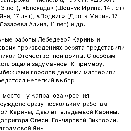
3 лет), «Блокада» (Шевчук Ирина, 14 лет),
на, 17 лет), «Подвиг» (Дрога Мария, 17
Лазарева Алина, 11 лет) и др.
вные работы Лебедевой Карины и
 своих произведениях ребята представили
ликой Отечественной войны. С особым
оплощали задуманное. К примеру,
мбежками городов девочки мастерили
редстоял нелегкий выбор.
I место - у Капранова Арсения
рисуждено сразу нескольким работам -
ой Карины, Давлетгельдыевой Карины.
одопригора Олеси, Гончаровой Виктории.
аграмовой Яны.