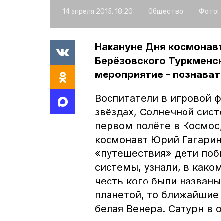
14 апреля 2015, 18:20
Общество
Фото:
Накануне Дня космонавт
Берёзовского Туркменс
мероприятие - познават
Воспитатели в игровой 
звёздах, Солнечной сист
первом полёте в Космос
космонавт Юрий Гагарин
«путешествия» дети поб
системы, узнали, в како
честь кого были названы
планетой, то ближайшие 
белая Венера. Сатурн в 