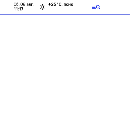
сб, 08 авг.
+
25
°С,
ясно
11:17