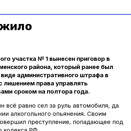
ужило
го участка № 1 вынесен приговор в
менского района, который ранее был
 виде административного штрафа в
с лишением права управлять
ами сроком на полтора года.
 всё равно сел за руль автомобиля, да
нии алкогольного опьянения. Своим
совершил преступление, попадающее под
о кодекса РФ.