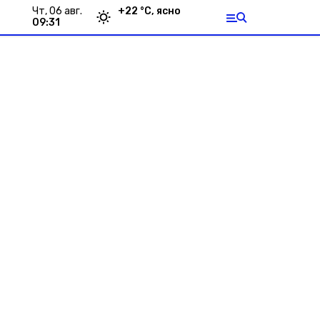
чт, 06 авг.
+
22
°С,
ясно
09:31