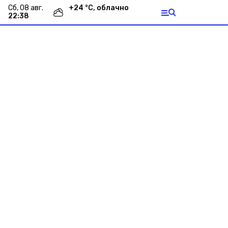
сб, 08 авг.
+
24
°С,
облачно
22:38