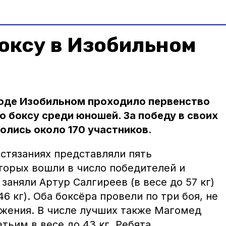
оксу в Изобильном
ороде Изобильном проходило первенство
о боксу среди юношей. За победу в своих
олись около 170 участников.
остязаниях представляли пять
торых вошли в число победителей и
заняли Артур Салгиреев (в весе до 57 кг)
6 кг). Оба боксёра провели по три боя, не
ажения. В числе лучших также Магомед
етьим в весе до 43 кг. Ребята