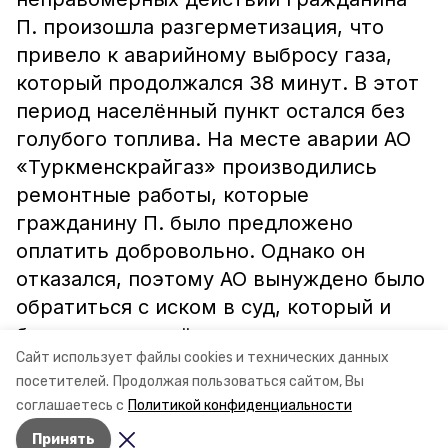
П. произошла разгерметизация, что
привело к аварийному выбросу газа,
который продолжался 38 минут. В этот
период населённый пункт остался без
голубого топлива. На месте аварии АО
«Туркменскрайгаз» производились
ремонтные работы, которые
гражданину П. было предложено
оплатить добровольно. Однако он
отказался, поэтому АО вынуждено было
обратиться с иском в суд, который и
был удовлетворён.
Сайт использует файлы cookies и технических данных
посетителей.
Продолжая пользоваться сайтом, Вы
Ю. АКСЕНЕНКО, пресс-секретарь
соглашаетесь с
Политикой конфиденциальности
Туркменского районного суда.
Принять