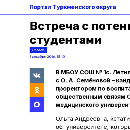
Портал Туркменского округа
Встреча с поте
студентами
Новость
1 декабря 2016, 15:10
В МБОУ СОШ № 1с. Летн
с О. А. Семёновой – кан
проректором по воспита
общественным связям С
медицинского универси
Ольга Андреевна, кстати
об университете, котор