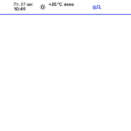
пт, 07 авг.
+
25
°С,
ясно
10:49