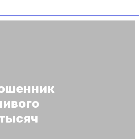
мошенник
чивого
 тысяч