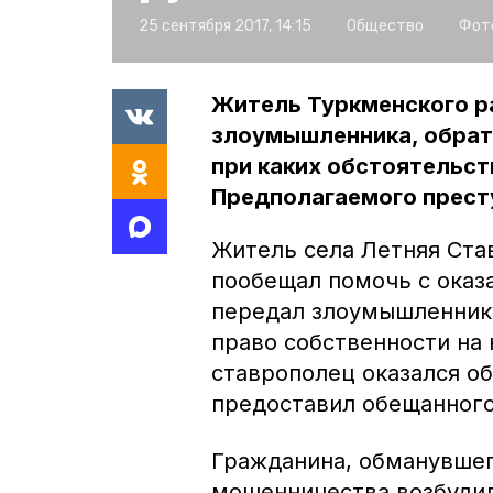
25 сентября 2017, 14:15
Общество
Фот
Житель Туркменского ра
злоумышленника, обрат
при каких обстоятельс
Предполагаемого прест
Житель села Летняя Ста
пообещал помочь с оказ
передал злоумышленнику
право собственности на
ставрополец оказался о
предоставил обещанного
Гражданина, обманувшег
мошенничества возбудил