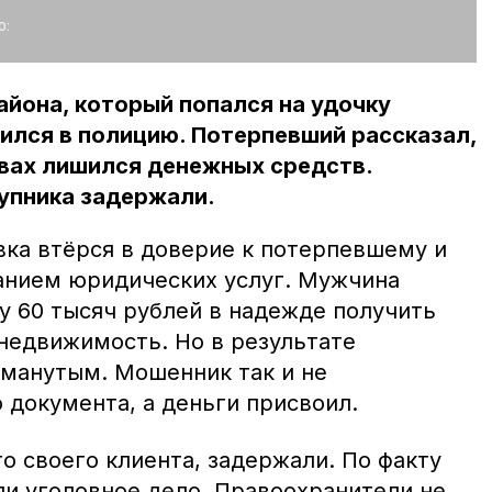
о:
йона, который попался на удочку
ился в полицию. Потерпевший рассказал,
твах лишился денежных средств.
упника задержали.
вка втёрся в доверие к потерпевшему и
анием юридических услуг. Мужчина
 60 тысяч рублей в надежде получить
 недвижимость. Но в результате
бманутым. Мошенник так и не
 документа, а деньги присвоил.
о своего клиента, задержали. По факту
и уголовное дело. Правоохранители не