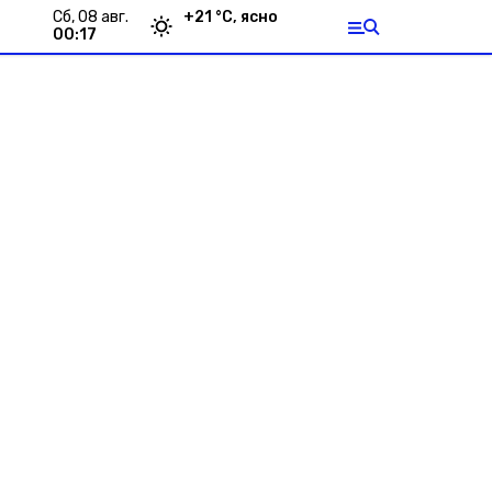
сб, 08 авг.
+
21
°С,
ясно
00:17