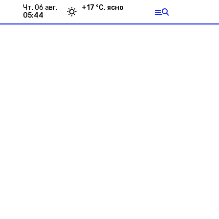
чт, 06 авг.
+
17
°С,
ясно
05:44