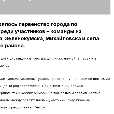
оялось первенство города по
реди участников – команды из
а, Зеленокумска, Михайловска и села
о района.
ных дистанциях в трех дисциплинах: личной, в парах и в
менов.
и» весьма условна. Туристы проходят путь совсем не шагом. Их
 целый ряд препятствий. При выполнении сложно-
ершать технических ошибок. За точностью и правильностью
ервалы между препятствиями участники, снаряженные
рамм, преодолевают бегом.