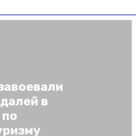
завоевали
далей в
 по
уризму