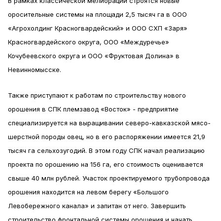
В рамках классической мелиорации строятся новые
оросительные системы на площади 2,5 тысяч га в ООО
«Агрохолдинг Красногвардейский» и ООО СХП «Заря»
Красногвардейского округа, ООО «Междуречье»
Кочубеевского округа и ООО «Фруктовая Долина» в
Невинномысске.
Также приступают к работам по строительству нового
орошения в СПК племзавод «Восток» - предприятие
специализируется на выращивании северо-кавказской мясо-
шерстной породы овец, но в его распоряжении имеется 21,9
тысяч га сельхозугодий. В этом году СПК начал реализацию
проекта по орошению на 156 га, его стоимость оценивается
свыше 40 млн рублей. Участок проектируемого трубопровода
орошения находится на левом берегу «Большого
Левобережного канала» и запитан от него. Завершить
строительство фронтальной системы орошения и начать