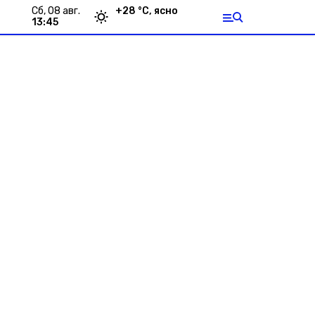
сб, 08 авг.
+
28
°С,
ясно
13:45