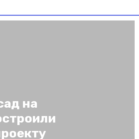
сад на
остроили
проекту