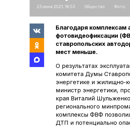
23 июня 2021, 18:53
Общество
Фото:
Благодаря комплексам 
фотовидеофиксации (ФВФ
ставропольских автодор
мест меньше.
О результатах эксплуат
комитета Думы Ставроп
энергетике и жилищно-к
министр энергетики, пр
края Виталий Шульженко
регионального минпрома 
комплексы ФВФ позволил
ДТП и потенциально опа