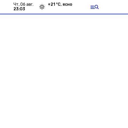
чт, 06 авг.
+
21
°С,
ясно
23:03