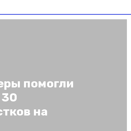
еры помогли
 30
стков на