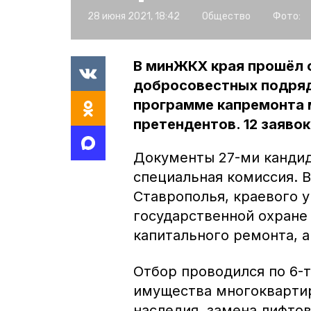
28 июня 2021, 18:42
Общество
Фото:
В минЖКХ края прошёл о
добросовестных подряд
программе капремонта 
претендентов. 12 заявок
Документы 27-ми кандид
специальная комиссия. 
Ставрополья, краевого 
государственной охране
капитального ремонта, 
Отбор проводился по 6-
имущества многоквартир
наследия, замена лифтов