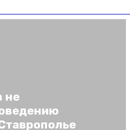
 не
роведению
 Ставрополье