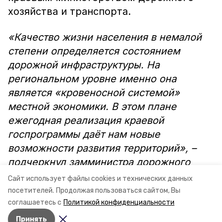
хозяйства и транспорта.
«Качество жизни населения в немалой
степени определяется состоянием
дорожной инфраструктуры. На
региональном уровне именно она
является «кровеносной системой»
местной экономики. В этом плане
ежегодная реализация краевой
госпрограммы даёт нам новые
возможности развития территорий», –
подчеркнул замминистра дорожного
хозяйства и транспорта края Александр
Сайт использует файлы cookies и технических данных
Ротов.
посетителей.
Продолжая пользоваться сайтом, Вы
соглашаетесь с
Политикой конфиденциальности
Принять
Авторы:
Елизавета Крыпаева