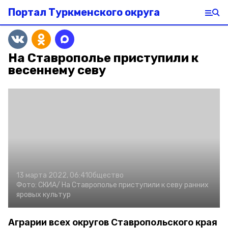
Портал Туркменского округа
На Ставрополье приступили к
весеннему севу
13 марта 2022, 06:41
Общество
Фото:
СКИА/
На Ставрополье приступили к севу ранних
яровых культур
Аграрии всех округов Ставропольского края