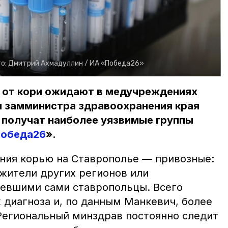
о:
Дмитрий Ахмадуллин /
ИА «Победа26»
н от кори ожидают в медучреждениях
м замминистра здравоохранения края
 получат наиболее уязвимые группы
обеда26
».
ния корью на Ставрополье — привозные:
 жители других регионов или
евшими сами ставропольцы. Всего
 диагноза и, по данным Манкевич, более
Региональный минздрав постоянно следит