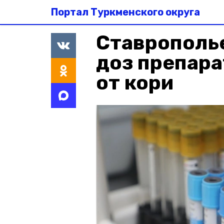
Портал Туркменского округа
Ставрополье
доз препара
от кори