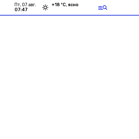
пт, 07 авг.
+
18
°С,
ясно
07:47