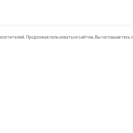
посетителей.
Продолжая пользоваться сайтом, Вы соглашаетесь 
ании
Мы в соцсетях
нты
ная информация
ормационный портал»
ионное агентство»