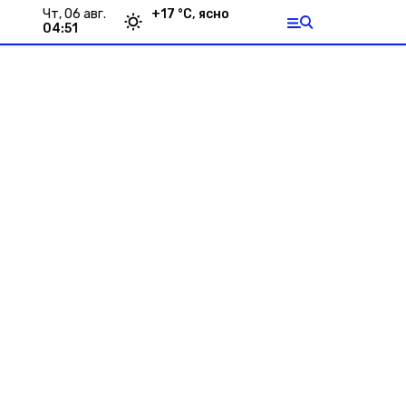
чт, 06 авг.
+
17
°С,
ясно
04:51