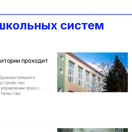
школьных систем
ритории проходит
бразовательного
оустройство
 управлении пресс-
ительства