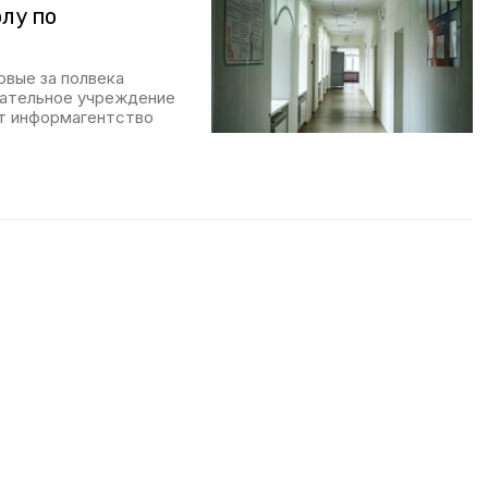
лу по
рвые за полвека
вательное учреждение
т информагентство