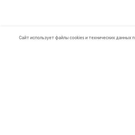
Сайт использует файлы cookies и технических данных 
Разделы
О комп
Новости
Докуме
Статьи
Контакт
© 2015 — 2025 «Туркменский инф
16+
Учредитель ГАУ СК «Ставропольское краевое информац
Главный редактор Тимченко М.П.
+7 (86-52) 33-51-05