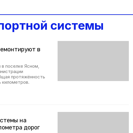
спортной системы
ремонтируют в
 в поселке Ясном,
инистрации
общая протяжённость
ь километров.
истемы на
лометра дорог