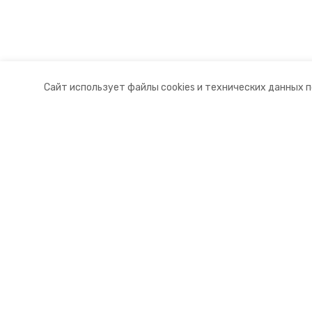
Сайт использует файлы cookies и технических данных 
Разделы
О комп
Новости
Докуме
Статьи
Контакт
© 2015 — 2025 «Туркменский инф
16+
Учредитель ГАУ СК «Ставропольское краевое информац
Главный редактор Тимченко М.П.
+7 (86-52) 33-51-05