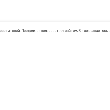
посетителей.
Продолжая пользоваться сайтом, Вы соглашаетесь 
ании
Мы в соцсетях
нты
ная информация
ормационный портал»
ионное агентство»