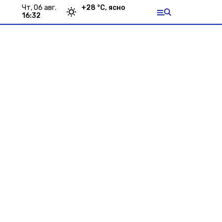
чт, 06 авг.
+
28
°С,
ясно
16:32