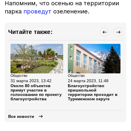
Напомним, что осенью на территории
парка
проведут
озеленение.
Читайте также:
Общество
Общество
Об
31 марта 2023, 13:42
24 марта 2023, 11:48
27
Около 80 объектов
Благоустройство
Бл
примут участие в
пришкольной
мо
голосовании по проекту
территории проходит в
ра
благоустройства
Туркменском округе
ок
пр
Все новости